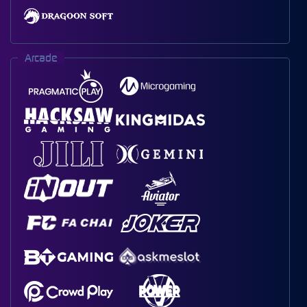
Arcade