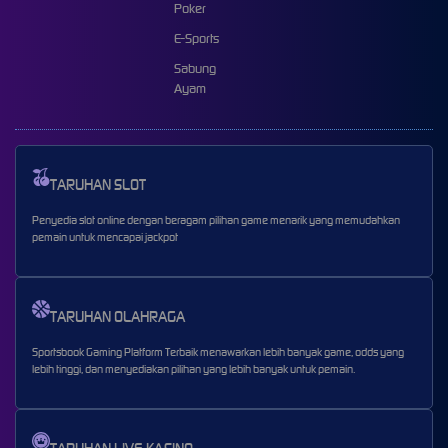
Poker
E-Sports
Sabung
Ayam
TARUHAN SLOT
Penyedia slot online dengan beragam pilihan game menarik yang memudahkan
pemain untuk mencapai jackpot
TARUHAN OLAHRAGA
Sportsbook Gaming Platform Terbaik menawarkan lebih banyak game, odds yang
lebih tinggi, dan menyediakan pilihan yang lebih banyak untuk pemain.