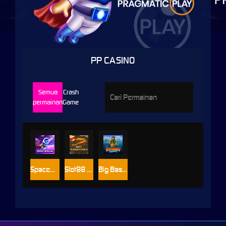
PP CASINO
Semua
Crash
permainan
Game
Spaceman
Slot88 High Flyer
Big Bass Crash