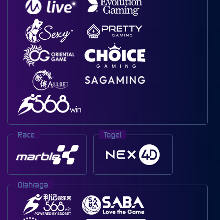
Race
Togel
Olahraga