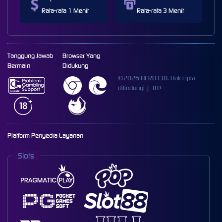
Rata-rata 1 Menit
Rata-rata 3 Menit
Tanggung Jawab
Browser Yang
Bermain
Didukung
©2026 HERO138. Hak cipta
dilindungi | 18+
Platform Penyedia Layanan
Slots