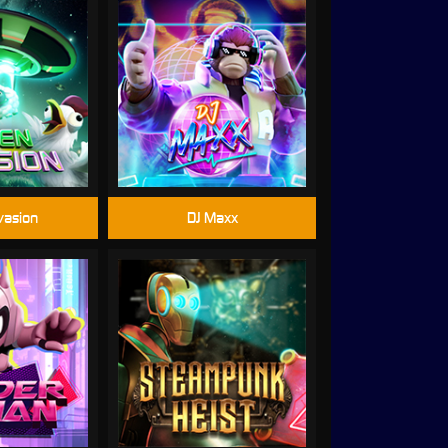
Gates of Olympus Super Scatter
nvasion
DJ Maxx