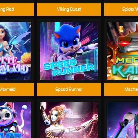
ing Red
Viking Quest
Spider
 Mermaid
Speed Runner
Mecha 