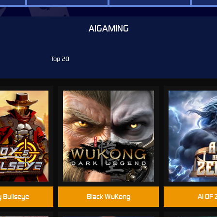
AIGAMING
Top 20
 Bullseye
Black WuKong
AI OF