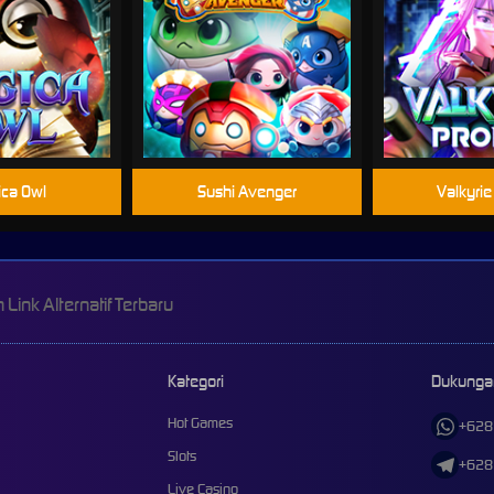
ca Owl
Sushi Avenger
Valkyrie 
ink Alternatif Terbaru
Kategori
Dukunga
Hot Games
+628
Slots
+628
Live Casino