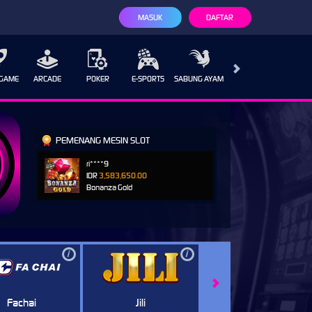
MASUK
DAFTAR
 GAME
ARCADE
POKER
E-SPORTS
SABUNG AYAM
PROMOSI
PEMENANG MESIN SLOT
ri****9
IDR
3,583,650.00
Bonanza Gold
ri****9
IDR
3,103,000.00
Bonanza Gold
i
i
i
sta****7
IDR
2,864,900.00
No Limit City
Gates of Olympus Super Scatter
Fachai
Jili
del****8